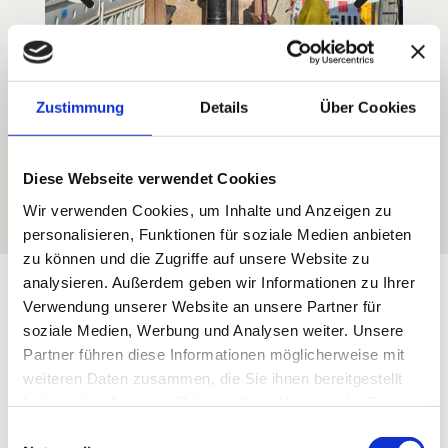
Zustimmung
Details
Über Cookies
Diese Webseite verwendet Cookies
Wir verwenden Cookies, um Inhalte und Anzeigen zu
personalisieren, Funktionen für soziale Medien anbieten
zu können und die Zugriffe auf unsere Website zu
analysieren. Außerdem geben wir Informationen zu Ihrer
HORL 1993 GmbH
Verwendung unserer Website an unsere Partner für
soziale Medien, Werbung und Analysen weiter. Unsere
UAV-Vermessung
Partner führen diese Informationen möglicherweise mit
weiteren Daten zusammen, die Sie ihnen bereitgestellt
haben oder die sie im Rahmen Ihrer Nutzung der Dienste
Die Horl 1993 GmbH expandiert und
gesammelt haben.
Einwilligungsauswahl
entwickelt eine neue Unternehmenszentrale